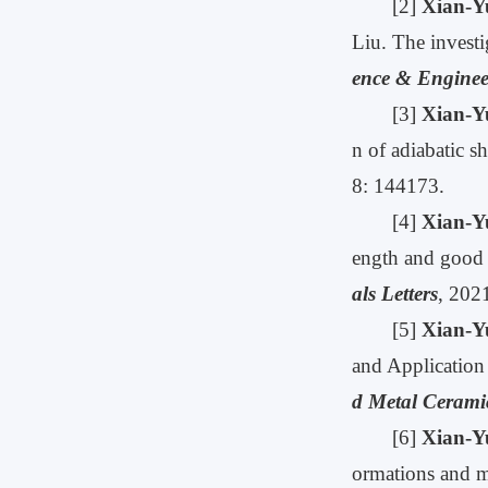
[2]
Xian-Y
Liu. The invest
ence & Enginee
[3]
Xian-Y
n of adiabatic s
8: 144173.
[4]
Xian-Y
ength and good 
als Letters
, 202
[5]
Xian-Y
and Application
d Metal Cerami
[6]
Xian-Y
ormations and me