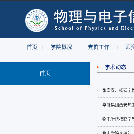
首页
学院概况
党群工作
师
|
|
|
学术动态
首页
张富春、杨延宁
·
华能集团西安热
·
物电学院杨延宁等
·
物电学院李建新
·